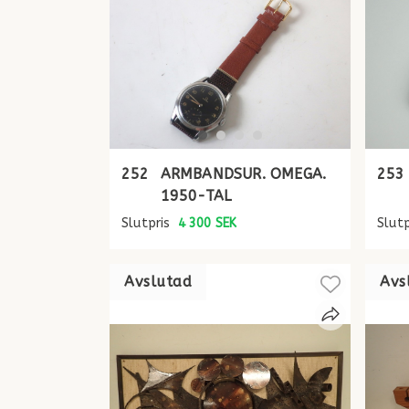
252
ARMBANDSUR. OMEGA.
253
1950-TAL
Slutpris
4 300 SEK
Slutp
Avslutad
Avs