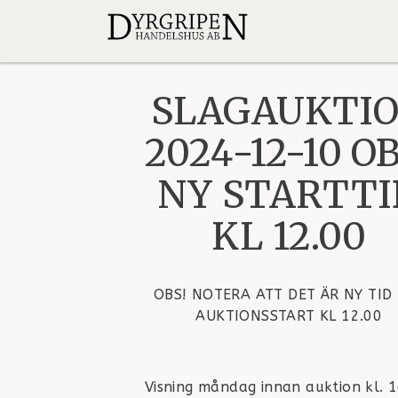
SLAGAUKTI
2024-12-10 OB
NY STARTTI
KL 12.00
OBS! NOTERA ATT DET ÄR NY TID
AUKTIONSSTART KL 12.00
Visning måndag innan auktion kl. 