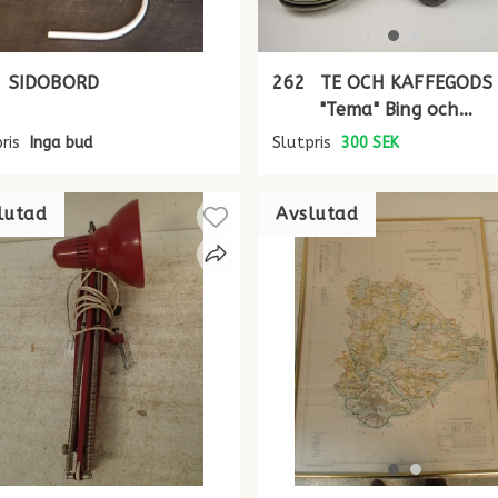
SIDOBORD
262
TE OCH KAFFEGODS
"Tema" Bing och
Gröndahl, Danmark
ris
Inga bud
Slutpris
300 SEK
lutad
Avslutad