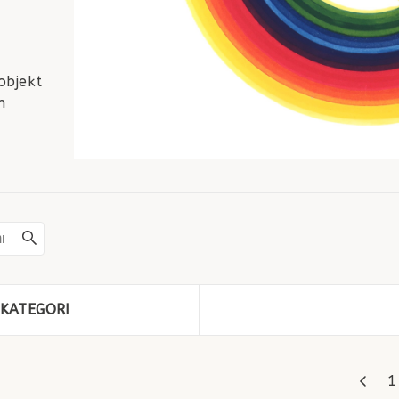
2
objekt
n
KATEGORI
1