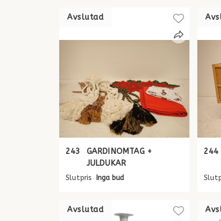
Avslutad
Avs
243
GARDINOMTAG +
244
JULDUKAR
Slutpris
Inga bud
Slutp
Avslutad
Avs