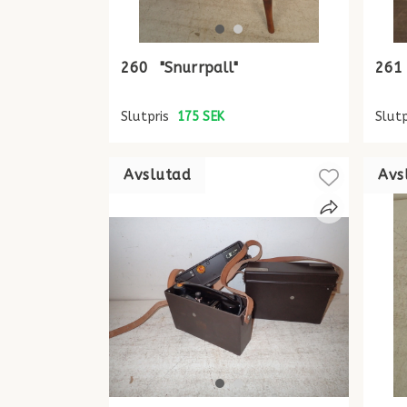
260
"Snurrpall"
261
Slutpris
175 SEK
Slutp
Avslutad
Avs