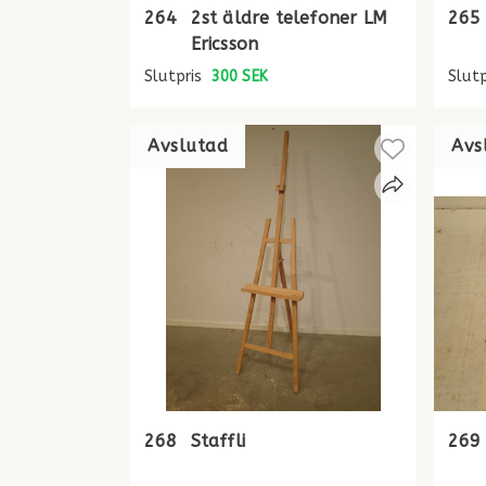
264
2st äldre telefoner LM
265
Ericsson
Slutpris
300 SEK
Slutp
Avslutad
Avs
268
Staffli
269