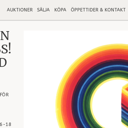
AUKTIONER
SÄLJA
KÖPA
ÖPPETTIDER & KONTAKT
ON
S!
D
 FÖR
16-18