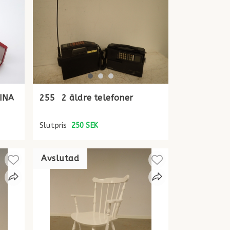
INA
255
2 äldre telefoner
Slutpris
250 SEK
Avslutad