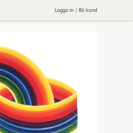
Logga in
Bli kund