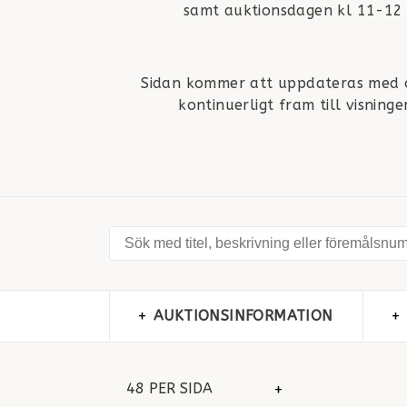
samt auktionsdagen kl 11-1
Sidan kommer att uppdateras med 
kontinuerligt fram till visninge
AUKTIONSINFORMATION
48 PER SIDA