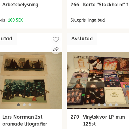
Arbetsbelysning
266
Karta
ris
100 SEK
Slutpris
Inga bud
lutad
Avslutad
Lars Norrman 2st
270
Vinylskivor LP m.m
oramade litografier
125st