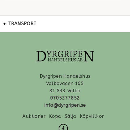
TRANSPORT
Dyrgripen Handelshus
Valbovägen 165
81 833 Valbo
0705277852
info@dyrgripen.se
Auktioner
Köpa
Sälja
Köpvillkor