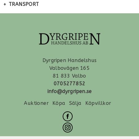
TRANSPORT
Dyrgripen Handelshus
Valbovägen 165
81 833 Valbo
0705277852
info@dyrgripen.se
Auktioner
Köpa
Sälja
Köpvillkor