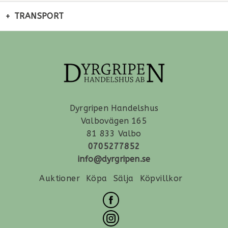
TRANSPORT
Dyrgripen Handelshus
Valbovägen 165
81 833 Valbo
0705277852
info@dyrgripen.se
Auktioner
Köpa
Sälja
Köpvillkor