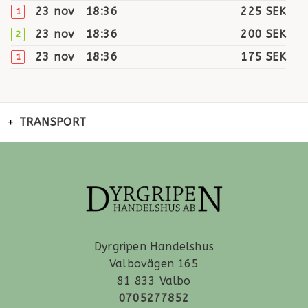
23 nov
18:36
225 SEK
1
23 nov
18:36
200 SEK
2
23 nov
18:36
175 SEK
1
23 nov
18:17
150 SEK
2
20 nov
07:08
125 SEK
1
TRANSPORT
20 nov
07:08
100 SEK
1
Dyrgripen Handelshus
Valbovägen 165
81 833 Valbo
0705277852